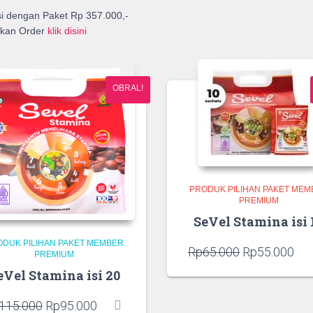
asi dengan Paket Rp 357.000,-
ahkan Order
klik disini
OBRAL!
PRODUK PILIHAN PAKET MEM
PREMIUM
SeVel Stamina isi 
ODUK PILIHAN PAKET MEMBER
Harga
Ha
Rp
65.000
Rp
55.000
PREMIUM
aslinya
saa
eVel Stamina isi 20
adalah:
ini
Rp65.000.
ada
Harga
Harga
115.000
Rp
95.000
Rp5