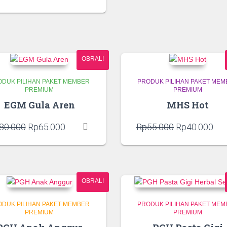
aslinya
saat
adalah:
ini
Rp115.000.
adalah:
Rp95.000.
OBRAL!
ODUK PILIHAN PAKET MEMBER
PRODUK PILIHAN PAKET MEM
PREMIUM
PREMIUM
EGM Gula Aren
MHS Hot
Harga
Harga
Harga
Ha
80.000
Rp
65.000
Rp
55.000
Rp
40.000
aslinya
saat
aslinya
saa
adalah:
ini
adalah:
ini
Rp80.000.
adalah:
Rp55.000.
ada
Rp65.000.
Rp4
OBRAL!
ODUK PILIHAN PAKET MEMBER
PRODUK PILIHAN PAKET MEM
PREMIUM
PREMIUM