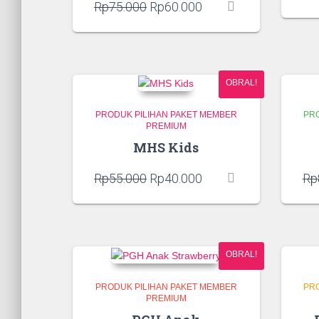
Harga
Harga
Rp
75.000
Rp
60.000
aslinya
saat
adalah:
ini
Rp75.000.
adalah:
Rp60.000.
OBRAL!
PRODUK PILIHAN PAKET MEMBER
PR
PREMIUM
MHS Kids
Harga
Harga
Rp
55.000
Rp
40.000
Rp
aslinya
saat
adalah:
ini
Rp55.000.
adalah:
Rp40.000.
OBRAL!
PRODUK PILIHAN PAKET MEMBER
PR
PREMIUM