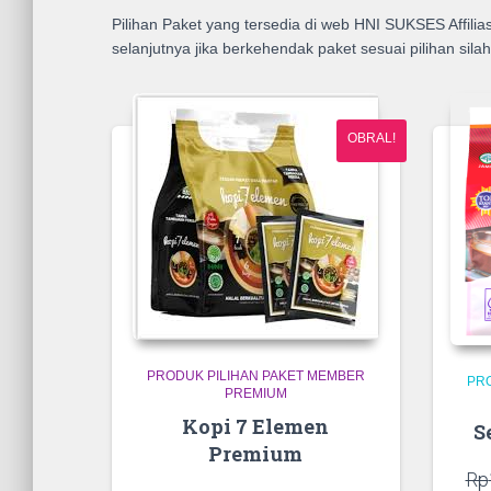
peringkat
Pilihan Paket yang tersedia di web HNI SUKSES Affili
rata-
selanjutnya jika berkehendak paket sesuai pilihan sil
rata
OBRAL!
PRODUK PILIHAN PAKET MEMBER
PR
PREMIUM
Kopi 7 Elemen
S
Premium
Rp