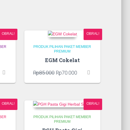
OBRAL!
OBRAL!
BER
PRODUK PILIHAN PAKET MEMBER
PREMIUM
EGM Cokelat
rga
Harga
Harga
Rp
85.000
Rp
70.000
t
aslinya
saat
adalah:
ini
lah:
Rp85.000.
adalah:
0.000.
Rp70.000.
OBRAL!
OBRAL!
BER
PRODUK PILIHAN PAKET MEMBER
PREMIUM