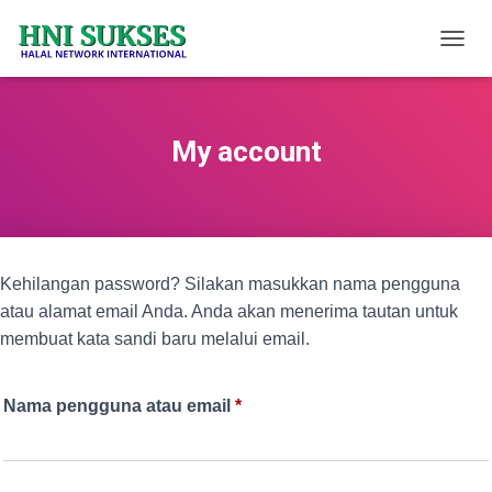
T
O
G
G
L
My account
E
N
A
V
I
G
Kehilangan password? Silakan masukkan nama pengguna
A
S
atau alamat email Anda. Anda akan menerima tautan untuk
I
membuat kata sandi baru melalui email.
Wajib
Nama pengguna atau email
*